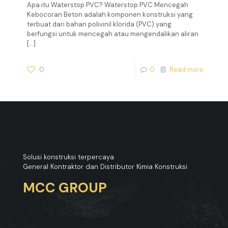
Apa itu Waterstop PVC? Waterstop PVC Mencegah
Kebocoran Beton adalah komponen konstruksi yang
terbuat dari bahan polivinil klorida (PVC) yang
berfungsi untuk mencegah atau mengendalikan aliran
[…]
0
0
Read more
Solusi konstruksi terpercaya
General Kontraktor dan Distributor Kimia Konstruksi
MCC GROUP