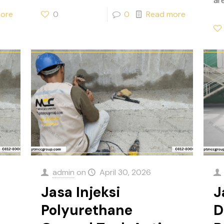
ar
ore
0
0
Read more
admin
on
April 30, 2026
Jasa Injeksi
J
Polyurethane
D