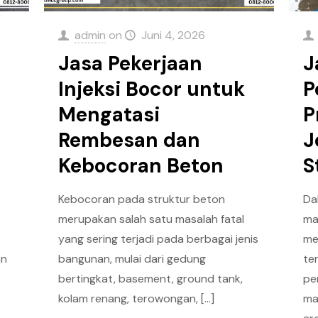
admin
on
Juni 4, 2026
Jasa Pekerjaan
J
Injeksi Bocor untuk
P
Mengatasi
P
Rembesan dan
J
Kebocoran Beton
S
Kebocoran pada struktur beton
Da
merupakan salah satu masalah fatal
ma
yang sering terjadi pada berbagai jenis
me
an
bangunan, mulai dari gedung
te
bertingkat, basement, ground tank,
pe
kolam renang, terowongan,
[…]
ma