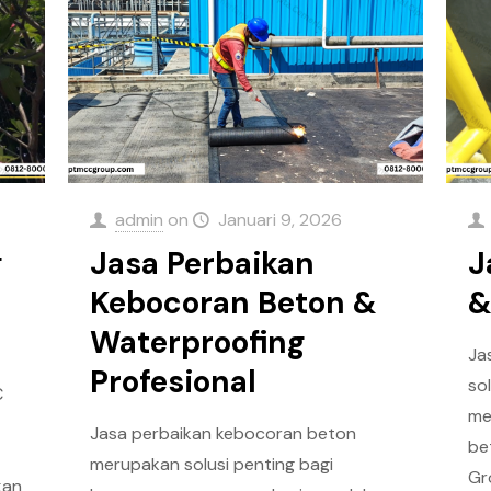
admin
on
Januari 9, 2026
g
Jasa Perbaikan
J
Kebocoran Beton &
&
Waterproofing
Ja
Profesional
so
C
me
Jasa perbaikan kebocoran beton
be
merupakan solusi penting bagi
Gr
kan