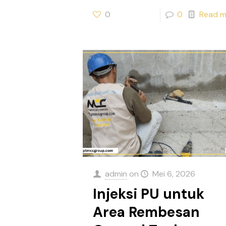
0
0
Read m
admin
on
Mei 6, 2026
Injeksi PU untuk
Area Rembesan