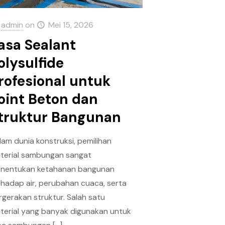
admin
on
Mei 15, 2026
asa Sealant
olysulfide
rofesional untuk
oint Beton dan
truktur Bangunan
lam dunia konstruksi, pemilihan
terial sambungan sangat
nentukan ketahanan bangunan
rhadap air, perubahan cuaca, serta
rgerakan struktur. Salah satu
terial yang banyak digunakan untuk