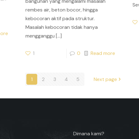
bangunan yang mengalami masalah
Se
rembes air, beton bocor, hingga
kebocoran aktif pada struktur.
Masalah kebocoran tidak hanya
ore
mengganggu
[…]
1
0
Read more
1
2
3
4
5
Next page
Dimana kami?