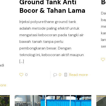
Ground Tank Anti
B
Bocor & Tahan Lama
Da
ba
Injeksi polyurethane ground tank
me
adalah metode paling efektif untuk
ka
mengatasi kebocoran pada tangki air
la
bawah tanah tanpa perlu
se
pembongkaran besar. Dengan
teknologi ini, kebocoran aktif maupun
[…]
adi
0
0
Read more
ore