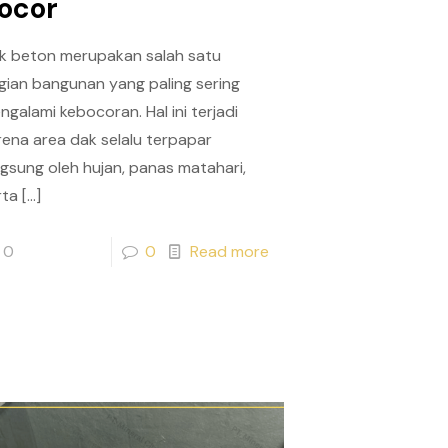
ocor
k beton merupakan salah satu
gian bangunan yang paling sering
ngalami kebocoran. Hal ini terjadi
rena area dak selalu terpapar
ngsung oleh hujan, panas matahari,
rta
[…]
0
0
Read more