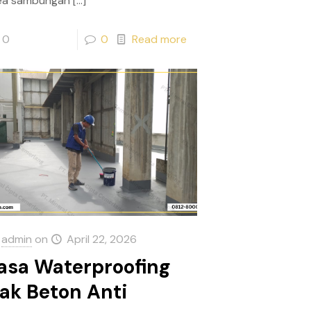
ea sambungan
[…]
0
0
Read more
admin
on
April 22, 2026
asa Waterproofing
ak Beton Anti