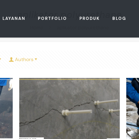
aplikator polyurethane
LAYANAN
PORTFOLIO
PRODUK
BLOG
Home
aplikator polyurethane
Authors