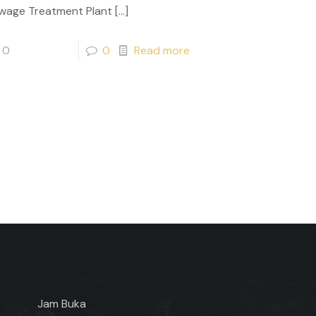
wage Treatment Plant
[…]
0
0
Read more
Jam Buka