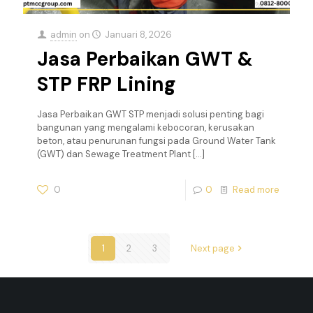
admin
on
Januari 8, 2026
Jasa Perbaikan GWT &
STP FRP Lining
Jasa Perbaikan GWT STP menjadi solusi penting bagi
bangunan yang mengalami kebocoran, kerusakan
beton, atau penurunan fungsi pada Ground Water Tank
(GWT) dan Sewage Treatment Plant
[…]
0
0
Read more
1
2
3
Next page