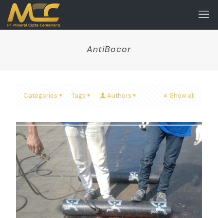
AntiBocor
Categories
Tags
Authors
Show all