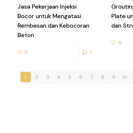
Jasa Pekerjaan Injeksi
Groutin
Bocor untuk Mengatasi
Plate u
Rembesan dan Kebocoran
dan Str
Beton
0
0
0
1
2
3
4
5
6
7
8
9
10