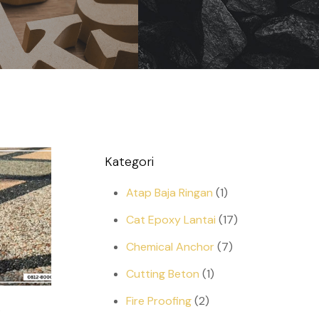
Kategori
Atap Baja Ringan
(1)
Cat Epoxy Lantai
(17)
Chemical Anchor
(7)
Cutting Beton
(1)
Fire Proofing
(2)
6