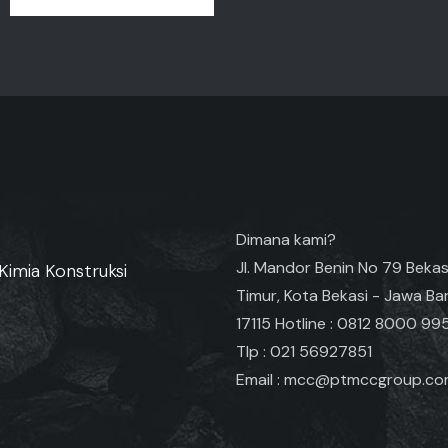
Dimana kami?
Jl. Mandor Benin No 79 Bekas
Kimia Konstruksi
Timur, Kota Bekasi - Jawa Ba
17115 Hotline : 0812 8000 99
Tlp : 021 56927851
Email : mcc@ptmccgroup.c