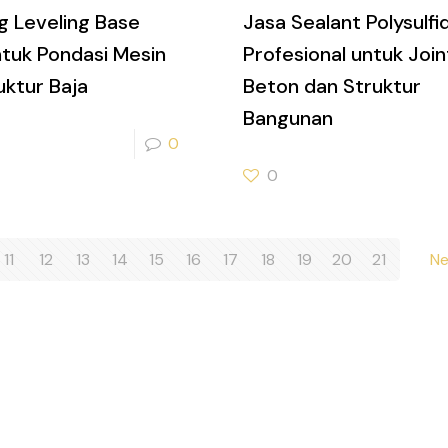
g Leveling Base
Jasa Sealant Polysulfi
ntuk Pondasi Mesin
Profesional untuk Join
uktur Baja
Beton dan Struktur
Bangunan
0
0
11
12
13
14
15
16
17
18
19
20
21
Ne