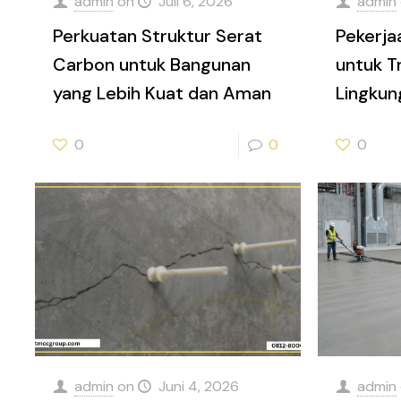
admin
on
Juli 6, 2026
admin
Perkuatan Struktur Serat
Pekerj
Carbon untuk Bangunan
untuk T
yang Lebih Kuat dan Aman
Lingkun
0
0
0
admin
on
Juni 4, 2026
admin