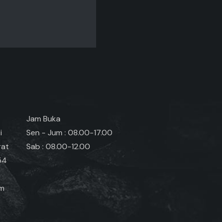
Jam Buka
i
Sen - Jum : 08.00-17.00
rat
Sab : 08.00-12.00
54
om