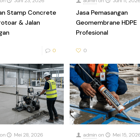
on
Juni 23, 2026
admin
on
Juni 11, 202
aan Stamp Concrete
Jasa Pemasangan
rotoar & Jalan
Geomembrane HDPE
gan
Profesional
0
0
on
Mei 28, 2026
admin
on
Mei 15, 202