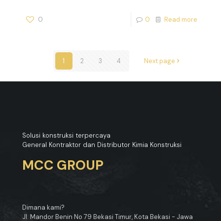
0
0
Read more
1
2
3
4
Next page
Solusi konstruksi terpercaya
General Kontraktor dan Distributor Kimia Konstruksi
MCC GROUP
Dimana kami?
Jl. Mandor Benin No 79 Bekasi Timur, Kota Bekasi - Jawa