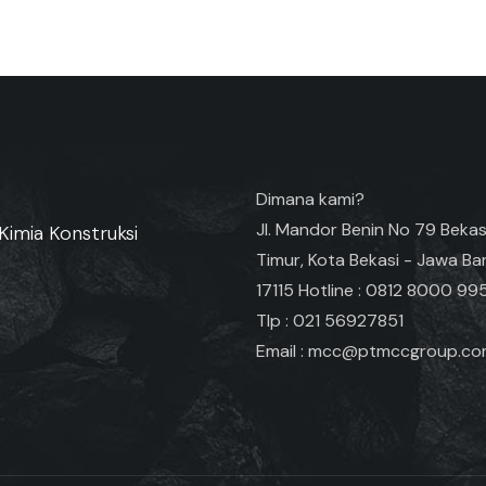
Dimana kami?
Jl. Mandor Benin No 79 Bekas
Kimia Konstruksi
Timur, Kota Bekasi - Jawa Ba
17115 Hotline : 0812 8000 99
Tlp : 021 56927851
Email : mcc@ptmccgroup.c