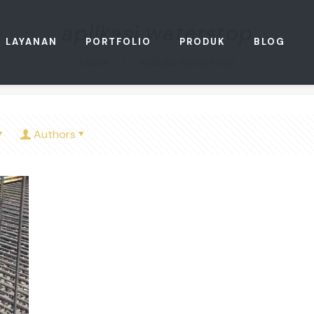
aplikasi waterstop
LAYANAN
PORTFOLIO
PRODUK
BLOG
Home
aplikasi waterstop
Authors