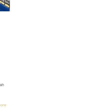
p
gah
ore