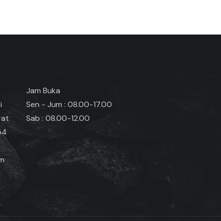
Jam Buka
i
Sen - Jum : 08.00-17.00
rat
Sab : 08.00-12.00
54
om