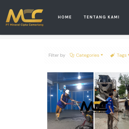
HOME
TENTANG KAMI
Filter by
Categories
Tags