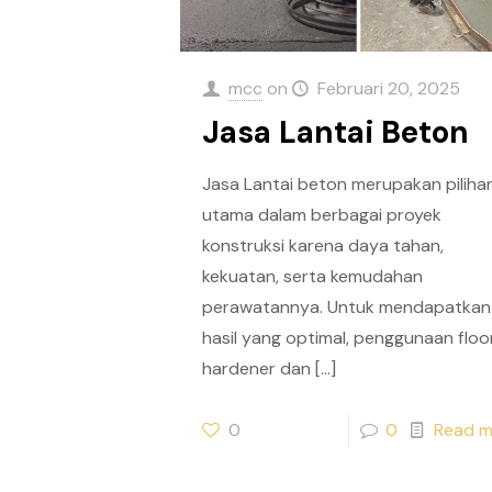
mcc
on
Februari 20, 2025
Jasa Lantai Beton
Jasa Lantai beton merupakan piliha
utama dalam berbagai proyek
konstruksi karena daya tahan,
kekuatan, serta kemudahan
perawatannya. Untuk mendapatkan
hasil yang optimal, penggunaan floo
hardener dan
[…]
0
0
Read m