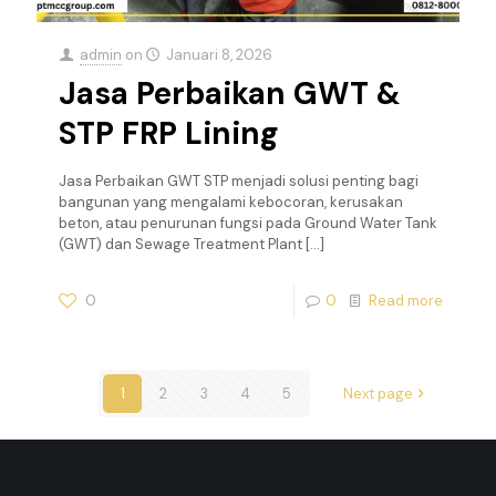
admin
on
Januari 8, 2026
Jasa Perbaikan GWT &
STP FRP Lining
Jasa Perbaikan GWT STP menjadi solusi penting bagi
bangunan yang mengalami kebocoran, kerusakan
beton, atau penurunan fungsi pada Ground Water Tank
(GWT) dan Sewage Treatment Plant
[…]
0
0
Read more
1
2
3
4
5
Next page