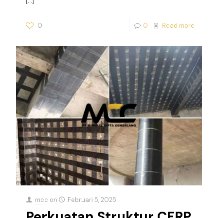
[…]
0
0
Read more
mcc
on
Februari 5, 2025
Perkuatan Struktur CFRP