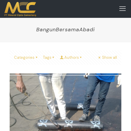
BangunBersamaAbadi
Categories
Tags
Authors
Show all