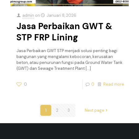
admin
on
Januari 8, 2026
Jasa Perbaikan GWT &
STP FRP Lining
Jasa Perbaikan GWT STP menjadi solusi penting bagi
bangunan yang mengalami kebocoran, kerusakan
beton, atau penurunan fungsi pada Ground Water Tank
(GWT) dan Sewage Treatment Plant
[…]
0
0
Read more
1
2
3
Next page