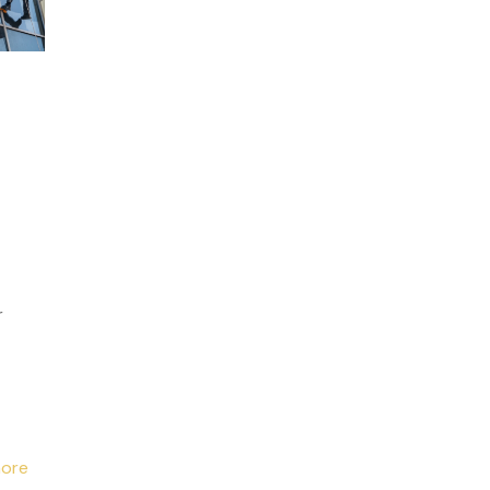
r
ore