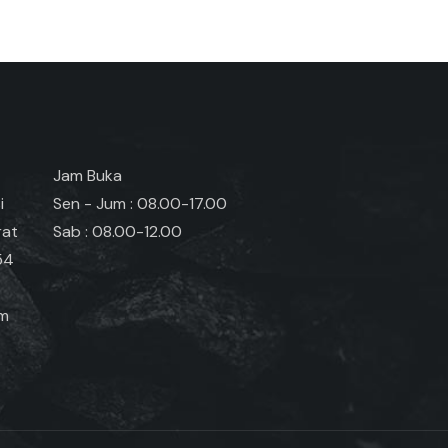
Jam Buka
i
Sen - Jum : 08.00-17.00
rat
Sab : 08.00-12.00
54
om