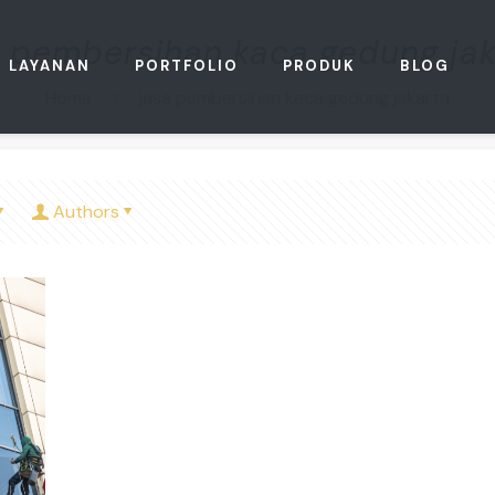
a pembersihan kaca gedung jak
LAYANAN
PORTFOLIO
PRODUK
BLOG
Home
jasa pembersihan kaca gedung jakarta
Authors