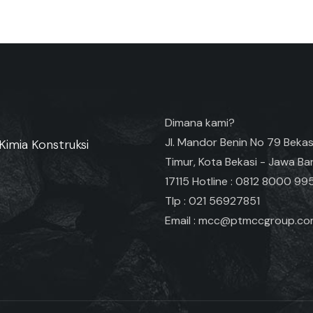
Dimana kami?
Jl. Mandor Benin No 79 Bekas
Kimia Konstruksi
Timur, Kota Bekasi - Jawa Ba
17115 Hotline : 0812 8000 99
Tlp : 021 56927851
Email : mcc@ptmccgroup.c