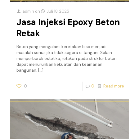
admin
on
Juli 18, 2025
Jasa Injeksi Epoxy Beton
Retak
Beton yang mengalami keretakan bisa menjadi
masalah serius jika tidak segera di tangani. Selain
memperburuk estetika, retakan pada struktur beton
dapat menurunkan kekuatan dan keamanan
bangunan.
[…]
0
0
Read more