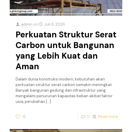
admin
on
Juli 6, 2026
Perkuatan Struktur Serat
Carbon untuk Bangunan
yang Lebih Kuat dan
Aman
Dalam dunia konstruksi modern, kebutuhan akan
perkuatan struktur serat carbon semakin meningkat.
Banyak bangunan gedung dan infrastruktur yang
mengalami penurunan kapasitas beban akibat faktor
usia, perubahan
[…]
0
0
Read more