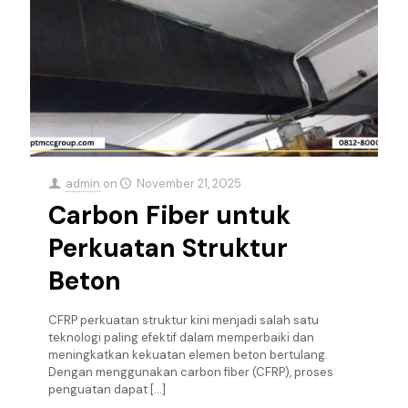
admin
on
November 21, 2025
Carbon Fiber untuk
Perkuatan Struktur
Beton
CFRP perkuatan struktur kini menjadi salah satu
teknologi paling efektif dalam memperbaiki dan
meningkatkan kekuatan elemen beton bertulang.
Dengan menggunakan carbon fiber (CFRP), proses
penguatan dapat
[…]