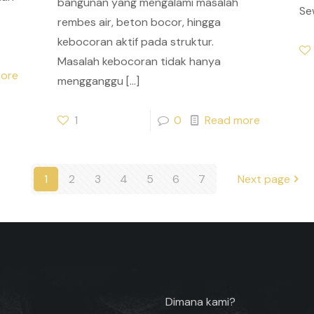
bangunan yang mengalami masalah
Se
rembes air, beton bocor, hingga
kebocoran aktif pada struktur.
Masalah kebocoran tidak hanya
ore
mengganggu
[…]
1
0
Read more
1
2
3
4
5
6
7
Next page
Dimana kami?