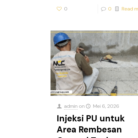
0
0
Read m
admin
on
Mei 6, 2026
Injeksi PU untuk
Area Rembesan