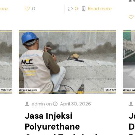
ar
ore
0
0
Read more
admin
on
April 30, 2026
Jasa Injeksi
J
Polyurethane
D