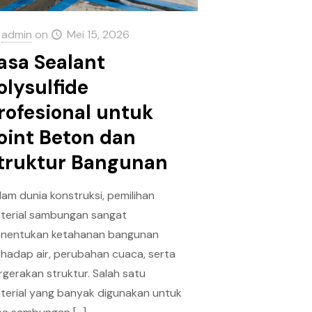
admin
on
Mei 15, 2026
asa Sealant
olysulfide
rofesional untuk
oint Beton dan
truktur Bangunan
lam dunia konstruksi, pemilihan
terial sambungan sangat
nentukan ketahanan bangunan
rhadap air, perubahan cuaca, serta
rgerakan struktur. Salah satu
terial yang banyak digunakan untuk