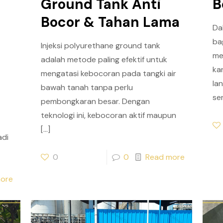
Ground Tank Anti
B
Bocor & Tahan Lama
Da
ba
Injeksi polyurethane ground tank
me
adalah metode paling efektif untuk
ka
mengatasi kebocoran pada tangki air
la
bawah tanah tanpa perlu
se
pembongkaran besar. Dengan
teknologi ini, kebocoran aktif maupun
[…]
adi
0
0
Read more
ore