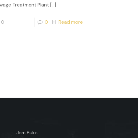
wage Treatment Plant
[…]
0
0
Read more
Jam Buka