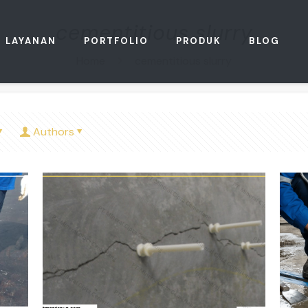
cementitious slurry
LAYANAN
PORTFOLIO
PRODUK
BLOG
Home
cementitious slurry
Authors