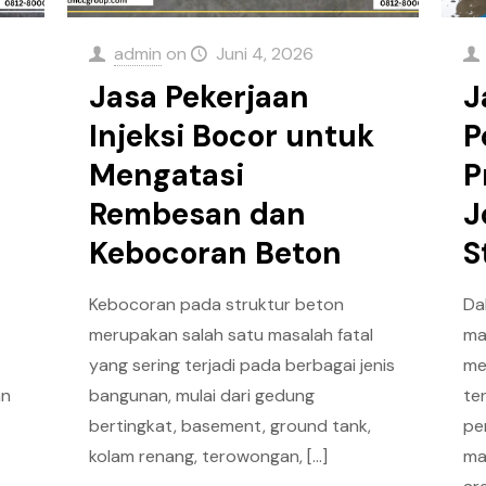
admin
on
Juni 4, 2026
Jasa Pekerjaan
J
Injeksi Bocor untuk
P
Mengatasi
P
Rembesan dan
J
Kebocoran Beton
S
Kebocoran pada struktur beton
Da
merupakan salah satu masalah fatal
ma
yang sering terjadi pada berbagai jenis
me
an
bangunan, mulai dari gedung
te
bertingkat, basement, ground tank,
pe
kolam renang, terowongan,
[…]
ma