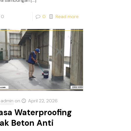
ea sambungan
[…]
0
0
Read more
admin
on
April 22, 2026
asa Waterproofing
ak Beton Anti