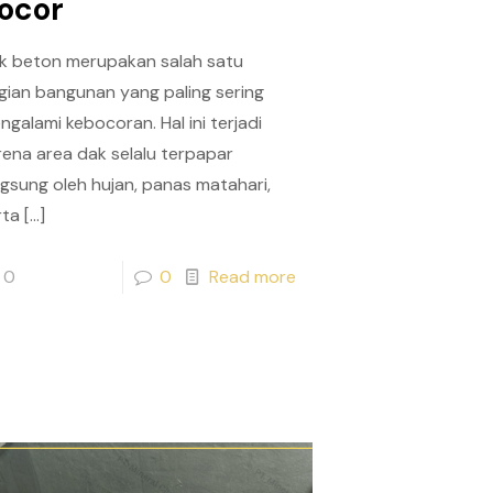
ocor
k beton merupakan salah satu
gian bangunan yang paling sering
ngalami kebocoran. Hal ini terjadi
rena area dak selalu terpapar
ngsung oleh hujan, panas matahari,
rta
[…]
0
0
Read more