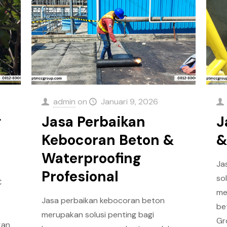
admin
on
Januari 9, 2026
g
Jasa Perbaikan
J
Kebocoran Beton &
&
Waterproofing
Ja
Profesional
so
C
me
Jasa perbaikan kebocoran beton
be
merupakan solusi penting bagi
Gr
kan