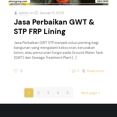
admin
on
Januari 8, 2026
Jasa Perbaikan GWT &
STP FRP Lining
Jasa Perbaikan GWT STP menjadi solusi penting bagi
bangunan yang mengalami kebocoran, kerusakan
beton, atau penurunan fungsi pada Ground Water Tank
(GWT) dan Sewage Treatment Plant
[…]
0
0
Read more
1
2
3
4
5
Next page