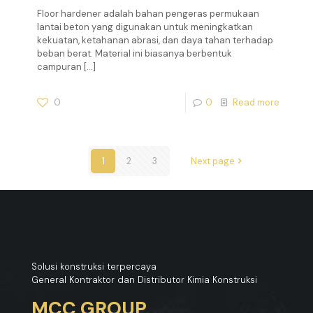
Floor hardener adalah bahan pengeras permukaan
lantai beton yang digunakan untuk meningkatkan
kekuatan, ketahanan abrasi, dan daya tahan terhadap
beban berat. Material ini biasanya berbentuk
campuran
[…]
0
0
Read more
1
2
3
Next page
Solusi konstruksi terpercaya
General Kontraktor dan Distributor Kimia Konstruksi
MCC GROUP