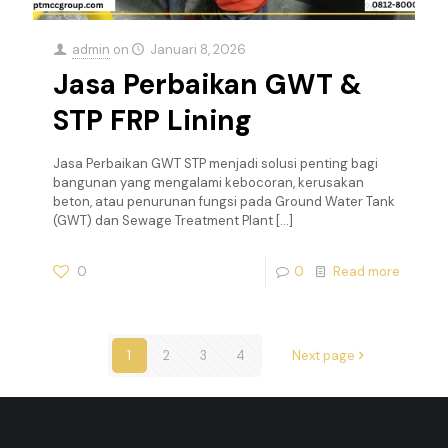
admin
on
Januari 8, 2026
Jasa Perbaikan GWT &
STP FRP Lining
Jasa Perbaikan GWT STP menjadi solusi penting bagi
bangunan yang mengalami kebocoran, kerusakan
beton, atau penurunan fungsi pada Ground Water Tank
(GWT) dan Sewage Treatment Plant
[…]
0
0
Read more
1
2
3
4
Next page