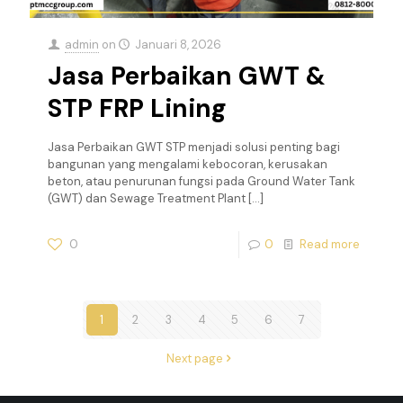
admin
on
Januari 8, 2026
Jasa Perbaikan GWT &
STP FRP Lining
Jasa Perbaikan GWT STP menjadi solusi penting bagi
bangunan yang mengalami kebocoran, kerusakan
beton, atau penurunan fungsi pada Ground Water Tank
(GWT) dan Sewage Treatment Plant
[…]
0
0
Read more
1
2
3
4
5
6
7
Next page