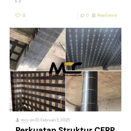
[…]
0
0
Read more
mcc
on
Februari 5, 2025
Perkuatan Struktur CFRP