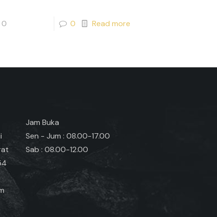
0
0
Read more
Jam Buka
i
Sen - Jum : 08.00-17.00
rat
Sab : 08.00-12.00
54
om