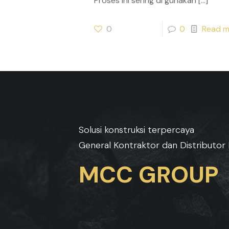
Proses ini sering di gunakan
[…]
0
0
Read m
Solusi konstruksi terpercaya
General Kontraktor dan Distributor 
MCC GROUP