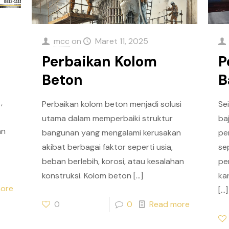
mcc
on
Maret 11, 2025
Perbaikan Kolom
P
Beton
B
,
Perbaikan kolom beton menjadi solusi
Se
utama dalam memperbaiki struktur
ba
an
bangunan yang mengalami kerusakan
pe
akibat berbagai faktor seperti usia,
se
beban berlebih, korosi, atau kesalahan
pe
konstruksi. Kolom beton
[…]
ka
ore
[…]
0
0
Read more