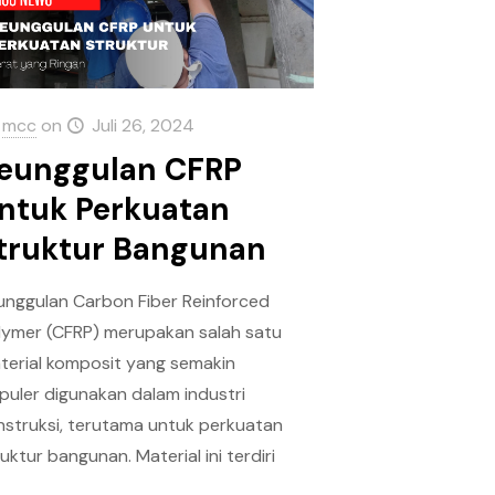
mcc
on
Juli 26, 2024
eunggulan CFRP
ntuk Perkuatan
truktur Bangunan
unggulan Carbon Fiber Reinforced
lymer (CFRP) merupakan salah satu
terial komposit yang semakin
puler digunakan dalam industri
nstruksi, terutama untuk perkuatan
uktur bangunan. Material ini terdiri