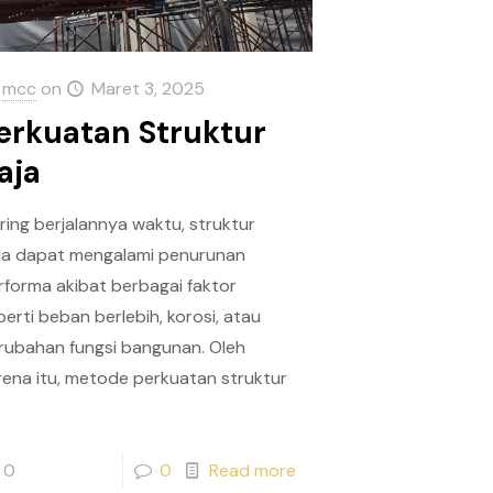
mcc
on
Maret 3, 2025
erkuatan Struktur
aja
iring berjalannya waktu, struktur
ja dapat mengalami penurunan
rforma akibat berbagai faktor
perti beban berlebih, korosi, atau
rubahan fungsi bangunan. Oleh
rena itu, metode perkuatan struktur
0
0
Read more