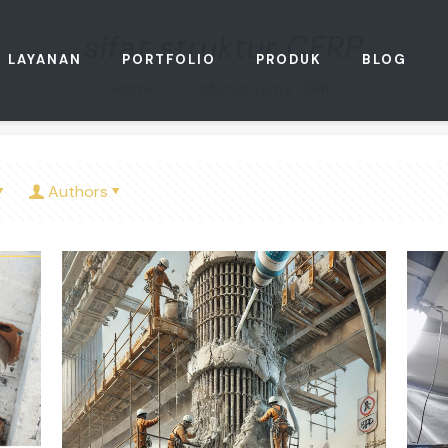
sifat struktur CFRP
LAYANAN
PORTFOLIO
PRODUK
BLOG
Home
sifat struktur CFRP
Authors