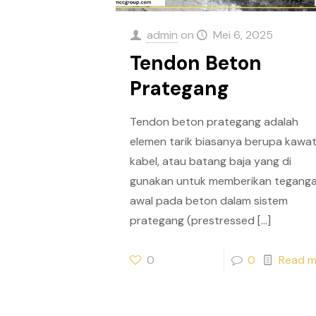
admin
on
Mei 6, 2025
Tendon Beton
Prategang
Tendon beton prategang adalah
elemen tarik biasanya berupa kawat
kabel, atau batang baja yang di
gunakan untuk memberikan tegang
awal pada beton dalam sistem
prategang (prestressed
[…]
0
0
Read m