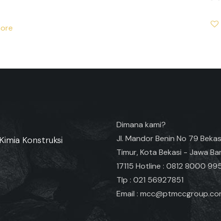
ore
Dimana kami?
Jl. Mandor Benin No 79 Bekas
Kimia Konstruksi
Timur, Kota Bekasi - Jawa Ba
17115 Hotline : 0812 8000 99
Tlp : 021 56927851
Email : mcc@ptmccgroup.c