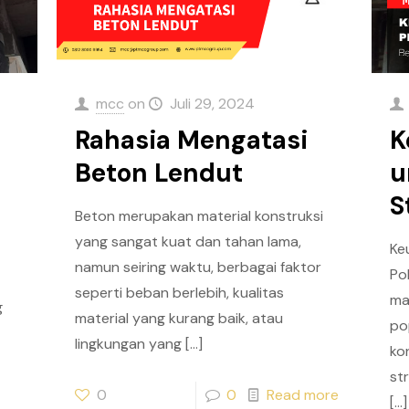
mcc
on
Juli 29, 2024
Rahasia Mengatasi
K
Beton Lendut
u
S
Beton merupakan material konstruksi
yang sangat kuat dan tahan lama,
Ke
namun seiring waktu, berbagai faktor
Po
seperti beban berlebih, kualitas
ma
g
material yang kurang baik, atau
po
lingkungan yang
[…]
ko
str
0
0
Read more
[…]