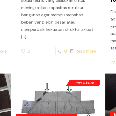
solusi teknik yang dilakukan untuk
meningkatkan kapasitas struktur
Da
bangunan agar mampu menahan
ad
beban yang lebih besar atau
ke
memperbaiki kekuatan struktur akibat
ba
[…]
ma
tet
ore
0
0
Read more