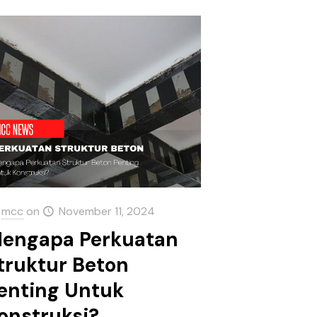
mcc
on
November 11, 2024
engapa Perkuatan
truktur Beton
enting Untuk
onstruksi?