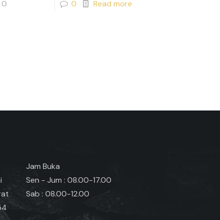
0
0
Read more
Jam Buka
i
Sen - Jum : 08.00-17.00
rat
Sab : 08.00-12.00
54