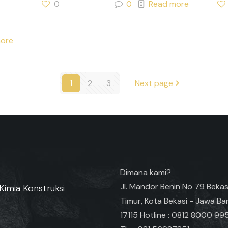
0
0
Read more
ore
1
2
3
Next page
Dimana kami?
Jl. Mandor Benin No 79 Bekas
Kimia Konstruksi
Timur, Kota Bekasi - Jawa Ba
17115 Hotline : 0812 8000 99