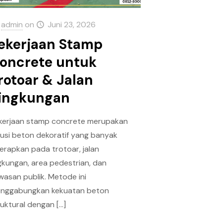
admin
on
Juni 23, 2026
ekerjaan Stamp
oncrete untuk
rotoar & Jalan
ingkungan
kerjaan stamp concrete merupakan
lusi beton dekoratif yang banyak
terapkan pada trotoar, jalan
ngkungan, area pedestrian, dan
wasan publik. Metode ini
nggabungkan kekuatan beton
ruktural dengan
[…]