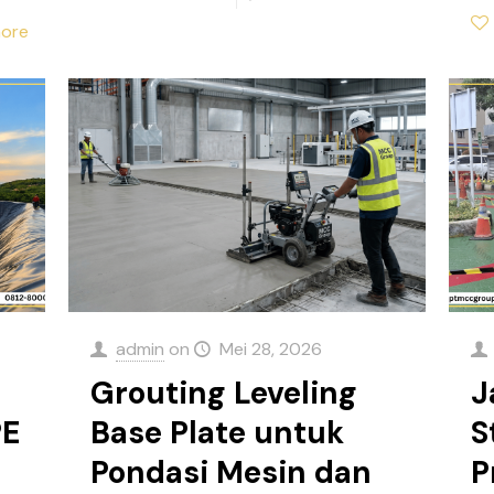
ore
admin
on
Mei 28, 2026
Grouting Leveling
J
PE
Base Plate untuk
S
Pondasi Mesin dan
P