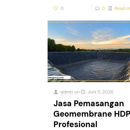
0
0
Read m
admin
on
Juni 11, 2026
Jasa Pemasangan
Geomembrane HD
Profesional