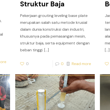
Struktur Baja
B
Pekerjaan grouting leveling base plate
Ja
,
merupakan salah satu metode krusial
te
dalam dunia konstruksi dan industri,
la
al
khususnya pada pemasangan mesin,
al
struktur baja, serta equipment dengan
me
beban tinggi.
[…]
[…]
ore
0
0
Read more