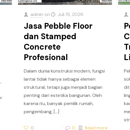
admin
on
Juli 15, 2026
Jasa Pebble Floor
P
dan Stamped
C
Concrete
T
Profesional
L
Dalam dunia konstruksi modern, fungsi
Pe
lantai tidak hanya sebagai elemen
so
,
struktural, tetapi juga menjadi bagian
di
penting dari estetika bangunan. Oleh
li
or
karena itu, banyak pemilik rumah,
ka
pengembang,
[…]
me
st
0
0
Read more