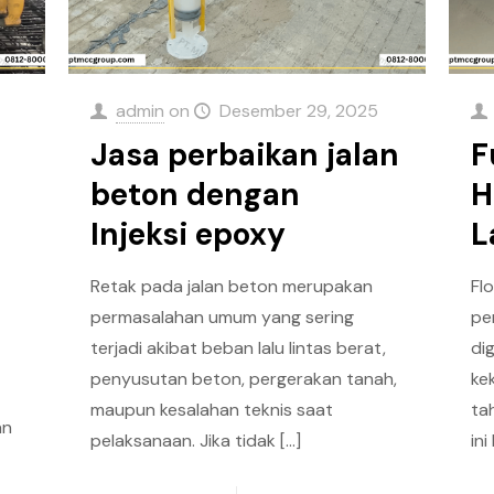
admin
on
Desember 29, 2025
Jasa perbaikan jalan
F
beton dengan
H
Injeksi epoxy
L
Retak pada jalan beton merupakan
Fl
permasalahan umum yang sering
pe
terjadi akibat beban lalu lintas berat,
di
penyusutan beton, pergerakan tanah,
ke
maupun kesalahan teknis saat
ta
an
pelaksanaan. Jika tidak
[…]
in
i