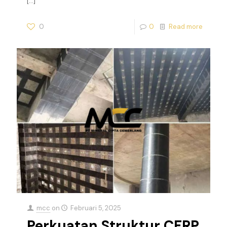
[…]
0
0
Read more
mcc
on
Februari 5, 2025
Perkuatan Struktur CFRP