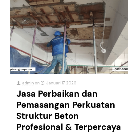
admin
on
Januari 17, 2026
Jasa Perbaikan dan
Pemasangan Perkuatan
Struktur Beton
Profesional & Terpercaya