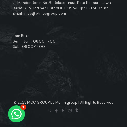
Jl. Mandor Benin No 79 Bekasi Timur, Kota Bekasi - Jawa
Barat 17115 Hotline : 0812 8000 9954 Tlp : 021 56927851
Email : mcc@ptmccgroup.com
Jam Buka
Sen - Jum : 08.00-17.00
Sab : 08.00-12.00
© 2023 MCC GROUP by Muffin group | All Rights Reserved
1