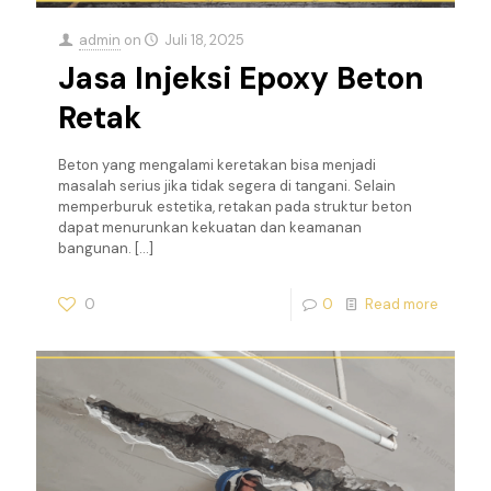
admin
on
Juli 18, 2025
Jasa Injeksi Epoxy Beton
Retak
Beton yang mengalami keretakan bisa menjadi
masalah serius jika tidak segera di tangani. Selain
memperburuk estetika, retakan pada struktur beton
dapat menurunkan kekuatan dan keamanan
bangunan.
[…]
0
0
Read more