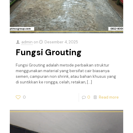
admin
on
Desember 4, 2025
Fungsi Grouting
Fungsi Grouting adalah metode perbaikan struktur
menggunakan material yang bersifat cair biasanya
semen, campuran non shrink, atau bahan khusus yang
di suntikkan ke rongga, celah, retakan,
[…]
0
0
Read more