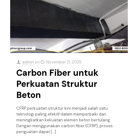
admin
on
November 21, 2025
Carbon Fiber untuk
Perkuatan Struktur
Beton
CFRP perkuatan struktur kini menjadi salah satu
teknologi paling efektif dalam memperbaiki dan
meningkatkan kekuatan elemen beton bertulang.
Dengan menggunakan carbon fiber (CFRP), proses
penguatan dapat
[…]