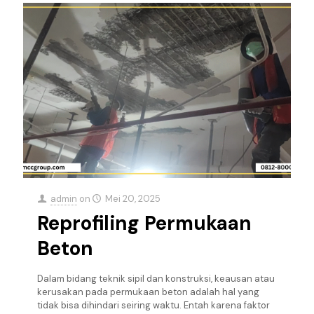
admin
on
Mei 20, 2025
Reprofiling Permukaan
Beton
Dalam bidang teknik sipil dan konstruksi, keausan atau
kerusakan pada permukaan beton adalah hal yang
tidak bisa dihindari seiring waktu. Entah karena faktor