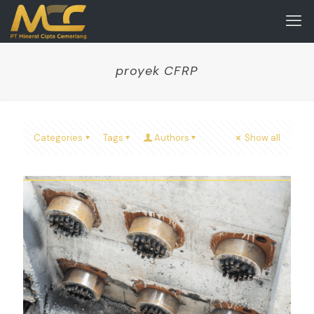
proyek CFRP
Categories
Tags
Authors
Show all