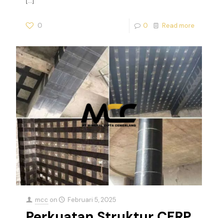
[…]
0
0
Read more
mcc
on
Februari 5, 2025
Perkuatan Struktur CFRP