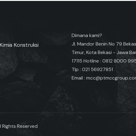
Dimana kami?
Jl. Mandor Benin No 79 Bekas
Kimia Konstruksi
Timur, Kota Bekasi - Jawa Ba
17115 Hotline : 0812 8000 99
Tlp : 021 56927851
Email : mcc@ptmccgroup.c
l Rights Reserved