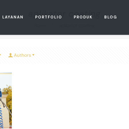
aplikator coating
LAYANAN
PORTFOLIO
PRODUK
BLOG
Home
aplikator coating
Authors