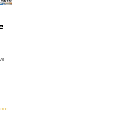
e
ive
ore