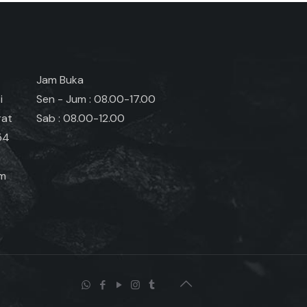
Jam Buka
i
Sen - Jum : 08.00-17.00
rat
Sab : 08.00-12.00
54
om