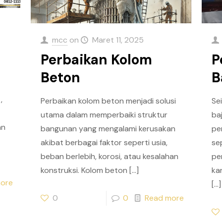
mcc
on
Maret 11, 2025
Perbaikan Kolom
P
Beton
B
,
Perbaikan kolom beton menjadi solusi
Se
utama dalam memperbaiki struktur
ba
an
bangunan yang mengalami kerusakan
pe
akibat berbagai faktor seperti usia,
se
beban berlebih, korosi, atau kesalahan
pe
konstruksi. Kolom beton
[…]
ka
ore
[…]
0
0
Read more