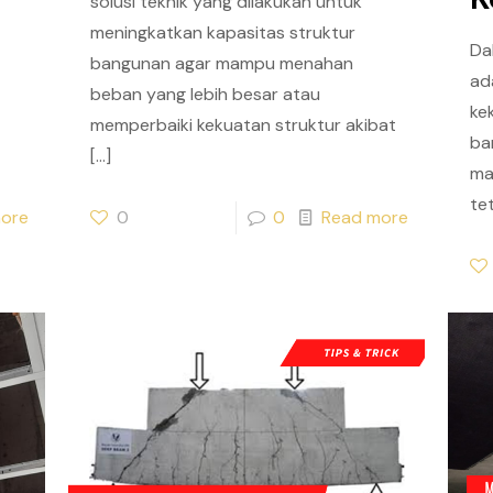
solusi teknik yang dilakukan untuk
meningkatkan kapasitas struktur
Da
bangunan agar mampu menahan
ad
beban yang lebih besar atau
ke
memperbaiki kekuatan struktur akibat
ba
[…]
ma
tet
ore
0
0
Read more