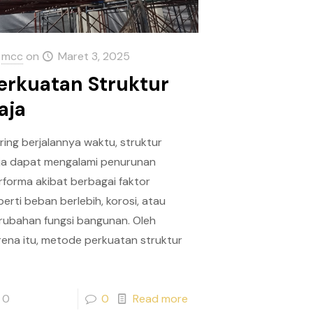
mcc
on
Maret 3, 2025
erkuatan Struktur
aja
iring berjalannya waktu, struktur
ja dapat mengalami penurunan
rforma akibat berbagai faktor
perti beban berlebih, korosi, atau
rubahan fungsi bangunan. Oleh
rena itu, metode perkuatan struktur
0
0
Read more