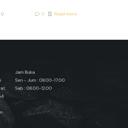
0
0
Read more
Jam Buka
i
Sen - Jum : 08.00-17.00
rat
Sab : 08.00-12.00
54
om