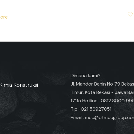
ore
Dimana kami?
Jl. Mandor Benin No 79 Bekas
Kimia Konstruksi
Timur, Kota Bekasi - Jawa Ba
17115 Hotline : 0812 8000 99
Tlp : 021 56927851
Email : mcc@ptmccgroup.c