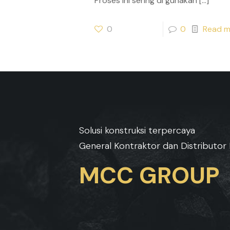
Proses ini sering di gunakan
[…]
0
0
Read m
Solusi konstruksi terpercaya
General Kontraktor dan Distributor 
MCC GROUP