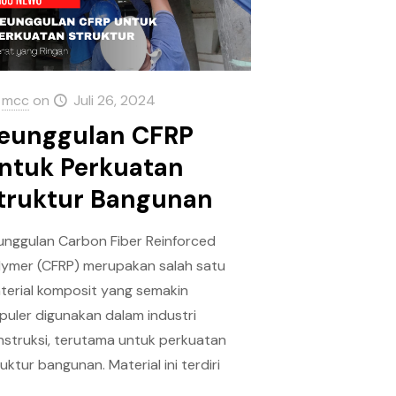
mcc
on
Juli 26, 2024
eunggulan CFRP
ntuk Perkuatan
truktur Bangunan
unggulan Carbon Fiber Reinforced
lymer (CFRP) merupakan salah satu
terial komposit yang semakin
puler digunakan dalam industri
nstruksi, terutama untuk perkuatan
uktur bangunan. Material ini terdiri