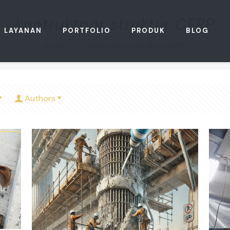
kontruktpor struktur CFRP
LAYANAN
PORTFOLIO
PRODUK
BLOG
Home
kontruktpor struktur CFRP
Authors