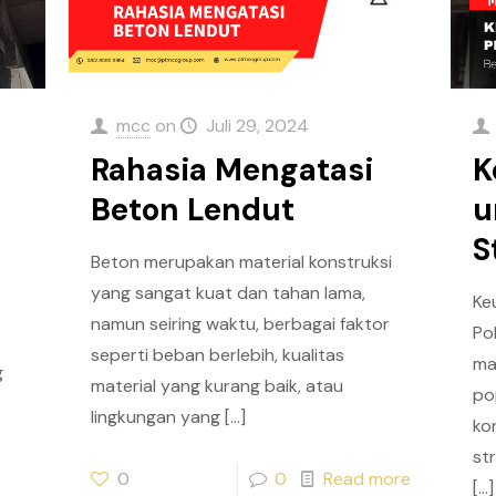
mcc
on
Juli 29, 2024
Rahasia Mengatasi
K
Beton Lendut
u
S
Beton merupakan material konstruksi
yang sangat kuat dan tahan lama,
Ke
namun seiring waktu, berbagai faktor
Po
seperti beban berlebih, kualitas
ma
g
material yang kurang baik, atau
po
lingkungan yang
[…]
ko
str
0
0
Read more
[…]