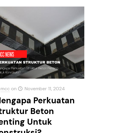
mcc
on
November 11, 2024
engapa Perkuatan
truktur Beton
enting Untuk
onstruksi?