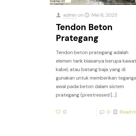
admin
on
Mei 6, 2025
Tendon Beton
Prategang
Tendon beton prategang adalah
elemen tarik biasanya berupa kawat
kabel, atau batang baja yang di
gunakan untuk memberikan tegang
awal pada beton dalam sistem
prategang (prestressed
[…]
0
0
Read m