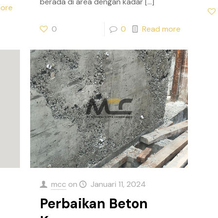
berada di area dengan kadar
[…]
ore
0
0
Read more
mcc
on
Januari 11, 2024
Perbaikan Beton