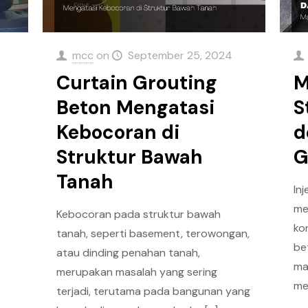
mcc
on
September 25, 2024
Curtain Grouting
M
Beton Mengatasi
S
Kebocoran di
d
Struktur Bawah
G
g
Tanah
In
me
Kebocoran pada struktur bawah
ko
tanah, seperti basement, terowongan,
n
be
atau dinding penahan tanah,
ma
merupakan masalah yang sering
me
terjadi, terutama pada bangunan yang