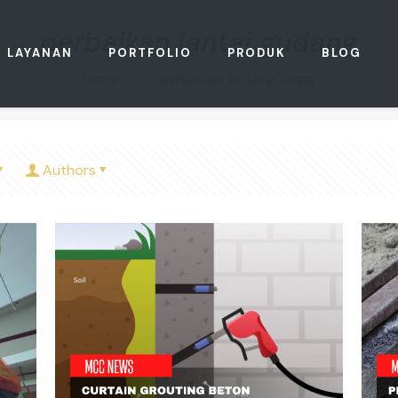
perbaikan lantai gudang
LAYANAN
PORTFOLIO
PRODUK
BLOG
Home
perbaikan lantai gudang
Authors