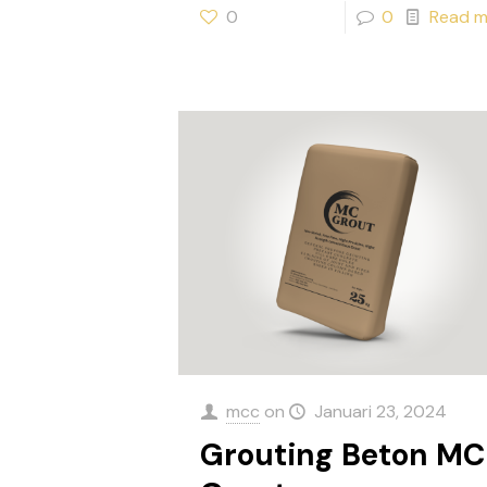
0
0
Read m
mcc
on
Januari 23, 2024
Grouting Beton MC