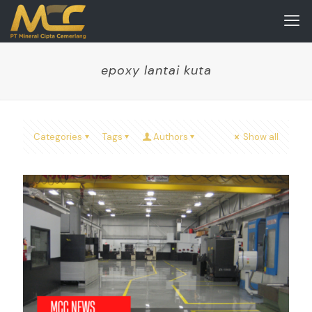
epoxy lantai kuta
Categories
Tags
Authors
Show all