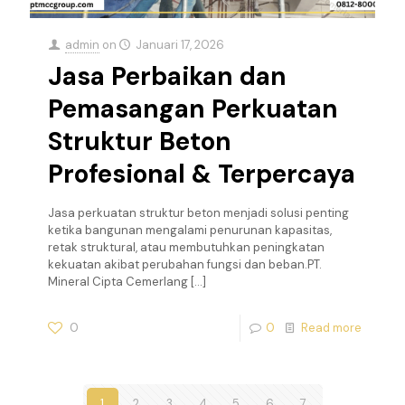
admin
on
Januari 17, 2026
Jasa Perbaikan dan
Pemasangan Perkuatan
Struktur Beton
Profesional & Terpercaya
Jasa perkuatan struktur beton menjadi solusi penting
ketika bangunan mengalami penurunan kapasitas,
retak struktural, atau membutuhkan peningkatan
kekuatan akibat perubahan fungsi dan beban.PT.
Mineral Cipta Cemerlang
[…]
0
0
Read more
1
2
3
4
5
6
7