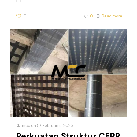
[…]
0
0
Read more
mcc
on
Februari 5, 2025
Perkuatan Struktur CFRP