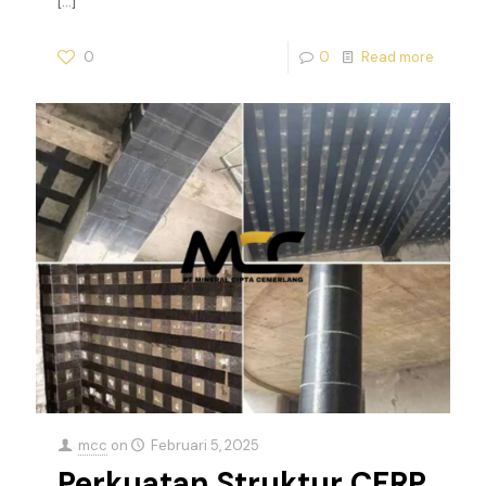
[…]
0
0
Read more
mcc
on
Februari 5, 2025
Perkuatan Struktur CFRP