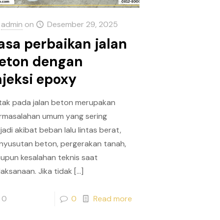
admin
on
Desember 29, 2025
asa perbaikan jalan
eton dengan
njeksi epoxy
tak pada jalan beton merupakan
rmasalahan umum yang sering
jadi akibat beban lalu lintas berat,
nyusutan beton, pergerakan tanah,
upun kesalahan teknis saat
laksanaan. Jika tidak
[…]
0
0
Read more