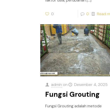
faktor usia, perubahan
[…]
0
0
Read m
admin
on
Desember 4, 2025
Fungsi Grouting
Fungsi Grouting adalah metode