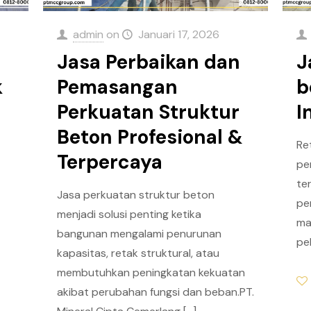
admin
on
Januari 17, 2026
Jasa Perbaikan dan
J
k
Pemasangan
b
Perkuatan Struktur
I
Beton Profesional &
Re
Terpercaya
pe
ter
Jasa perkuatan struktur beton
pe
menjadi solusi penting ketika
ma
bangunan mengalami penurunan
pe
kapasitas, retak struktural, atau
membutuhkan peningkatan kekuatan
akibat perubahan fungsi dan beban.PT.