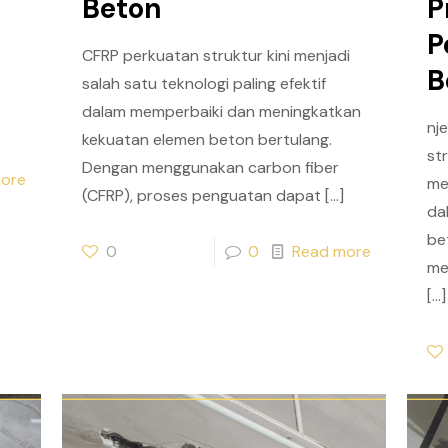
Beton
P
P
CFRP perkuatan struktur kini menjadi
B
salah satu teknologi paling efektif
dalam memperbaiki dan meningkatkan
nj
kekuatan elemen beton bertulang.
st
Dengan menggunakan carbon fiber
ore
me
(CFRP), proses penguatan dapat
[…]
da
be
0
0
Read more
me
[…]