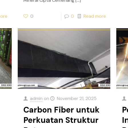
Mineral Cipta Cemerlang
[…]
ore
0
0
Read more
admin
on
November 21, 2025
Carbon Fiber untuk
P
Perkuatan Struktur
I