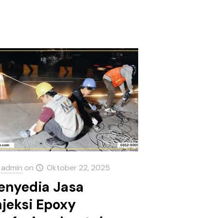
admin
on
Oktober 22, 2025
enyedia Jasa
njeksi Epoxy