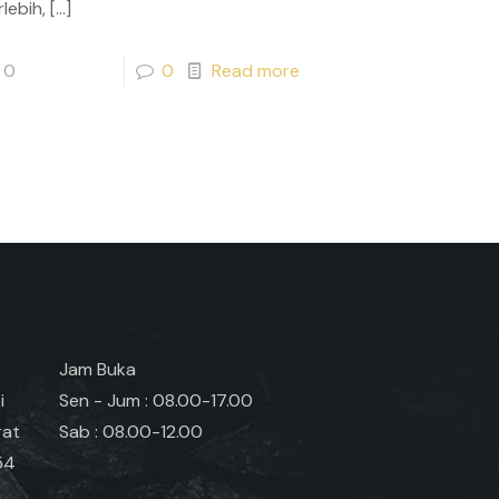
lebih,
[…]
0
0
Read more
Jam Buka
i
Sen - Jum : 08.00-17.00
rat
Sab : 08.00-12.00
54