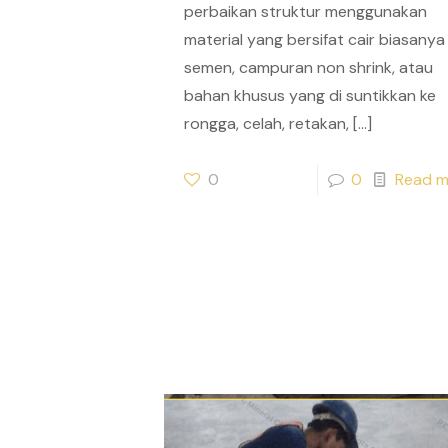
perbaikan struktur menggunakan
material yang bersifat cair biasanya
semen, campuran non shrink, atau
bahan khusus yang di suntikkan ke
rongga, celah, retakan,
[…]
0
0
Read m