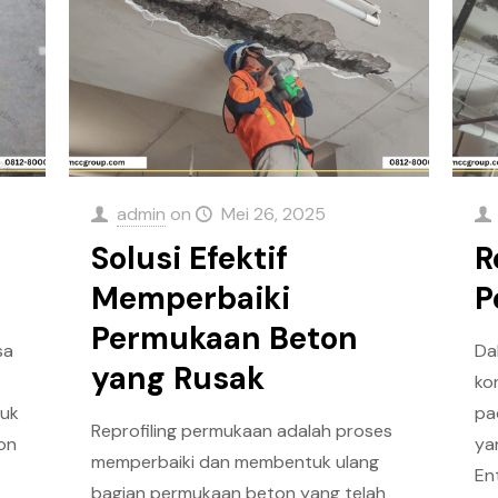
admin
on
Mei 26, 2025
Solusi Efektif
R
Memperbaiki
P
Permukaan Beton
sa
Da
yang Rusak
ko
ruk
pa
Reprofiling permukaan adalah proses
ton
yan
memperbaiki dan membentuk ulang
En
bagian permukaan beton yang telah