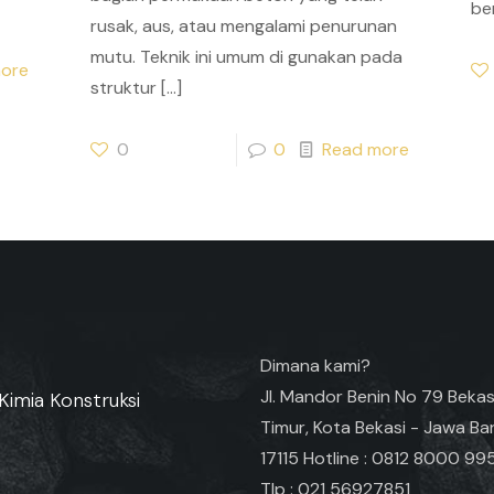
ber
rusak, aus, atau mengalami penurunan
mutu. Teknik ini umum di gunakan pada
ore
struktur
[…]
0
0
Read more
Dimana kami?
Jl. Mandor Benin No 79 Bekas
Kimia Konstruksi
Timur, Kota Bekasi - Jawa Ba
17115 Hotline : 0812 8000 99
Tlp : 021 56927851