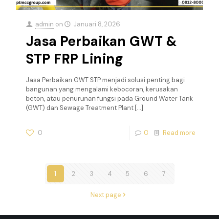
admin
on
Januari 8, 2026
Jasa Perbaikan GWT &
STP FRP Lining
Jasa Perbaikan GWT STP menjadi solusi penting bagi
bangunan yang mengalami kebocoran, kerusakan
beton, atau penurunan fungsi pada Ground Water Tank
(GWT) dan Sewage Treatment Plant
[…]
0
0
Read more
1
2
3
4
5
6
7
Next page