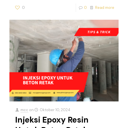
0
0
Read more
mcc
on
Oktober 10, 2024
Injeksi Epoxy Resin