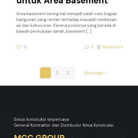
untuk Area Basement
Area basement sering kali menjadi salah satu bagian
bangunan yang rentan terhadap masalah rembesan
air dan kebocoran. Karena posisinya yang berada di
bawah permukaan tanah, basement
[…]
0
0
Read more
1
2
3
Next page
Solusi konstruksi terpercaya
General Kontraktor dan Distributor Kimia Konstruksi
MCC GROUP