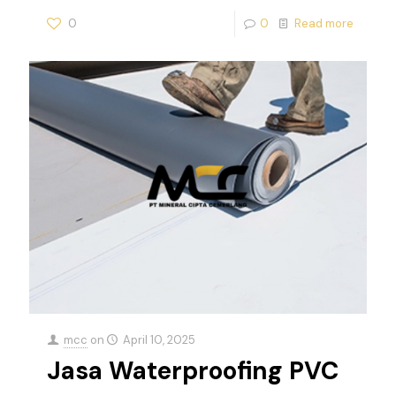
0
0
Read more
mcc
on
April 10, 2025
Jasa Waterproofing PVC