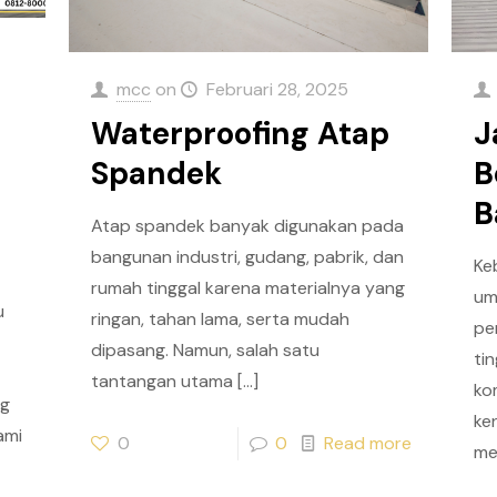
mcc
on
Februari 28, 2025
Waterproofing Atap
J
Spandek
B
B
Atap spandek banyak digunakan pada
bangunan industri, gudang, pabrik, dan
Ke
rumah tinggal karena materialnya yang
um
u
ringan, tahan lama, serta mudah
pe
dipasang. Namun, salah satu
ti
tantangan utama
[…]
ko
ng
ke
ami
0
0
Read more
me