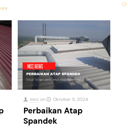
ore
mcc
on
Oktober 5, 2024
p
Perbaikan Atap
Spandek