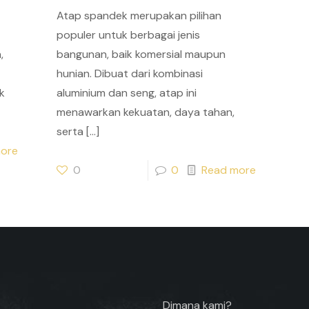
Atap spandek merupakan pilihan
populer untuk berbagai jenis
,
bangunan, baik komersial maupun
hunian. Dibuat dari kombinasi
k
aluminium dan seng, atap ini
menawarkan kekuatan, daya tahan,
serta
[…]
ore
0
0
Read more
Dimana kami?