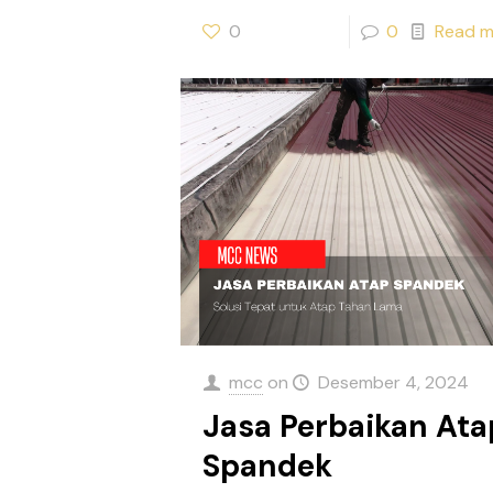
0
0
Read m
mcc
on
Desember 4, 2024
Jasa Perbaikan Ata
Spandek