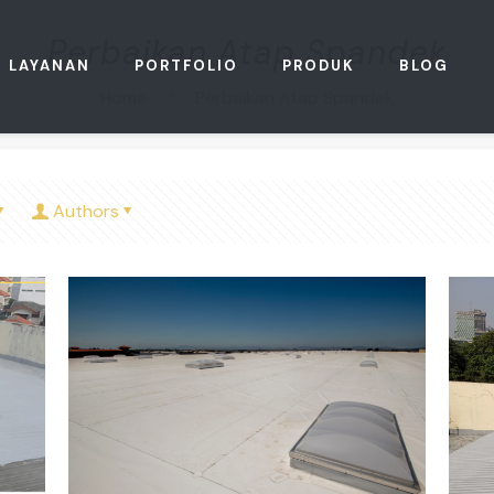
Perbaikan Atap Spandek
LAYANAN
PORTFOLIO
PRODUK
BLOG
Home
Perbaikan Atap Spandek
Authors