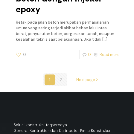
epoxy
Retak pada jalan beton merupakan permasalahan
umum yang sering terjadi akibat beban lalu lintas
berat, penyusutan beton, pergerakan tanah, maupun
kesalahan teknis saat pelaksanaan. Jika tidak
[…]
0
0
Read more
1
2
Next page
Solusi konstruksi terpercaya
General Kontraktor dan Distributor Kimia Konstruksi