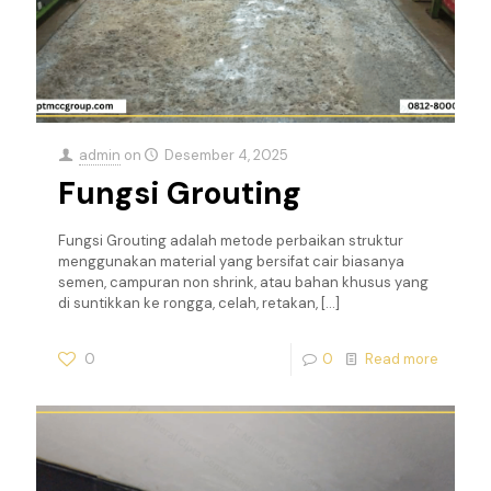
admin
on
Desember 4, 2025
Fungsi Grouting
Fungsi Grouting adalah metode perbaikan struktur
menggunakan material yang bersifat cair biasanya
semen, campuran non shrink, atau bahan khusus yang
di suntikkan ke rongga, celah, retakan,
[…]
0
0
Read more