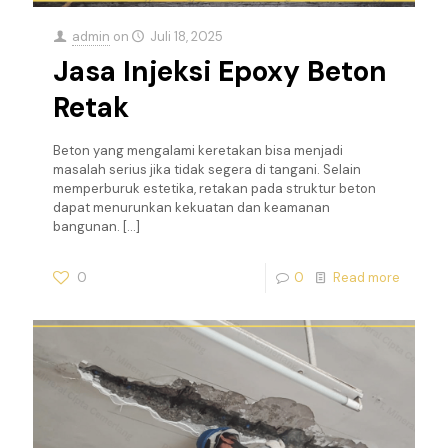
admin
on
Juli 18, 2025
Jasa Injeksi Epoxy Beton
Retak
Beton yang mengalami keretakan bisa menjadi
masalah serius jika tidak segera di tangani. Selain
memperburuk estetika, retakan pada struktur beton
dapat menurunkan kekuatan dan keamanan
bangunan.
[…]
0
0
Read more