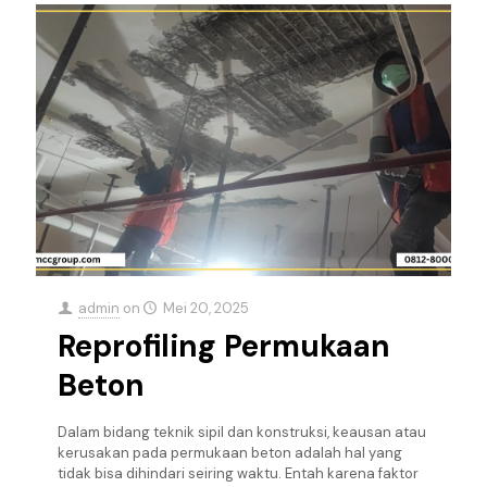
admin
on
Mei 20, 2025
Reprofiling Permukaan
Beton
Dalam bidang teknik sipil dan konstruksi, keausan atau
kerusakan pada permukaan beton adalah hal yang
tidak bisa dihindari seiring waktu. Entah karena faktor