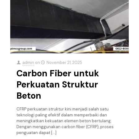
admin
on
November 21, 2025
Carbon Fiber untuk
Perkuatan Struktur
Beton
CFRP perkuatan struktur kini menjadi salah satu
teknologi paling efektif dalam memperbaiki dan
meningkatkan kekuatan elemen beton bertulang.
Dengan menggunakan carbon fiber (CFRP), proses
penguatan dapat
[…]