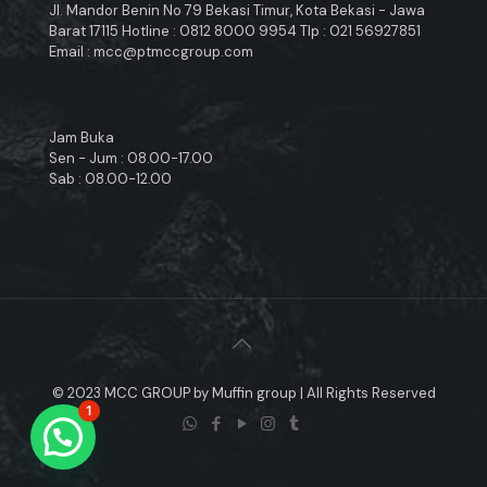
Jl. Mandor Benin No 79 Bekasi Timur, Kota Bekasi - Jawa
Barat 17115 Hotline : 0812 8000 9954 Tlp : 021 56927851
Email : mcc@ptmccgroup.com
Jam Buka
Sen - Jum : 08.00-17.00
Sab : 08.00-12.00
© 2023 MCC GROUP by Muffin group | All Rights Reserved
1