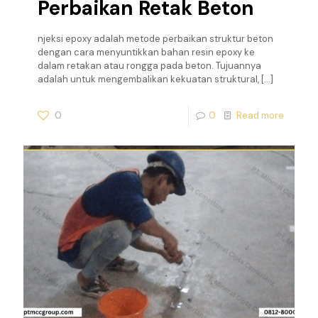
Perbaikan Retak Beton
njeksi epoxy adalah metode perbaikan struktur beton
dengan cara menyuntikkan bahan resin epoxy ke
dalam retakan atau rongga pada beton. Tujuannya
adalah untuk mengembalikan kekuatan struktural,
[…]
0
0
Read more