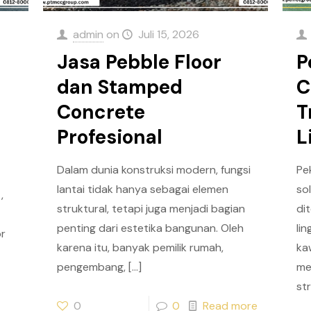
admin
on
Juli 15, 2026
Jasa Pebble Floor
P
dan Stamped
C
Concrete
T
Profesional
L
Dalam dunia konstruksi modern, fungsi
Pe
lantai tidak hanya sebagai elemen
so
,
struktural, tetapi juga menjadi bagian
di
penting dari estetika bangunan. Oleh
li
or
karena itu, banyak pemilik rumah,
ka
pengembang,
[…]
me
st
0
0
Read more