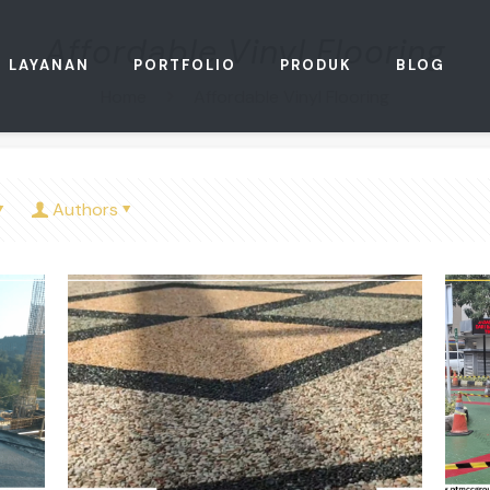
Affordable Vinyl Flooring
LAYANAN
PORTFOLIO
PRODUK
BLOG
Home
Affordable Vinyl Flooring
Authors