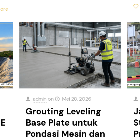
ore
admin
on
Mei 28, 2026
Grouting Leveling
J
PE
Base Plate untuk
S
Pondasi Mesin dan
P