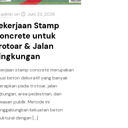
admin
on
Juni 23, 2026
ekerjaan Stamp
oncrete untuk
rotoar & Jalan
ingkungan
kerjaan stamp concrete merupakan
lusi beton dekoratif yang banyak
terapkan pada trotoar, jalan
ngkungan, area pedestrian, dan
wasan publik. Metode ini
nggabungkan kekuatan beton
ruktural dengan
[…]