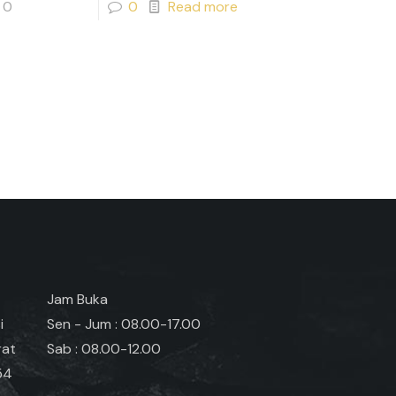
0
0
Read more
Jam Buka
i
Sen - Jum : 08.00-17.00
rat
Sab : 08.00-12.00
54