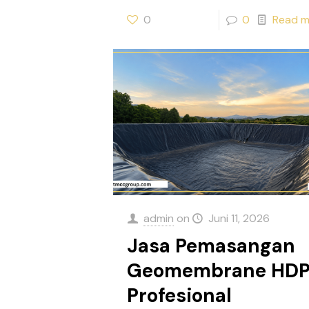
0
0
Read m
admin
on
Juni 11, 2026
Jasa Pemasangan
Geomembrane HD
Profesional