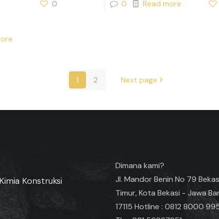
0
0
Read more
ore
1
2
Next page
Dimana kami?
Jl. Mandor Benin No 79 Bekas
Kimia Konstruksi
Timur, Kota Bekasi - Jawa Ba
17115 Hotline : 0812 8000 99