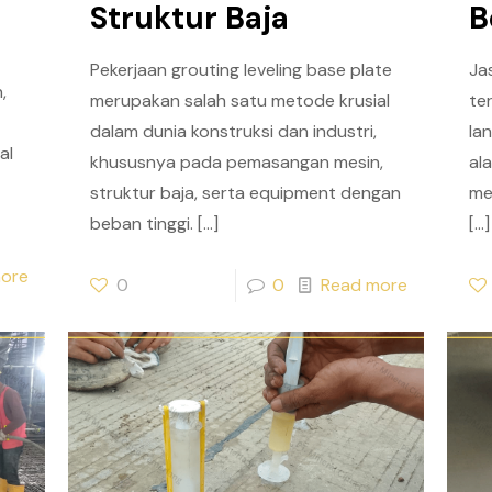
Struktur Baja
B
Pekerjaan grouting leveling base plate
Ja
,
merupakan salah satu metode krusial
te
dalam dunia konstruksi dan industri,
la
al
khususnya pada pemasangan mesin,
al
struktur baja, serta equipment dengan
me
beban tinggi.
[…]
[…]
ore
0
0
Read more