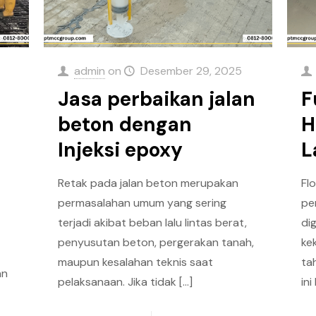
admin
on
Desember 29, 2025
Jasa perbaikan jalan
F
beton dengan
H
Injeksi epoxy
L
Retak pada jalan beton merupakan
Fl
permasalahan umum yang sering
pe
terjadi akibat beban lalu lintas berat,
di
penyusutan beton, pergerakan tanah,
ke
maupun kesalahan teknis saat
ta
an
pelaksanaan. Jika tidak
[…]
in
i