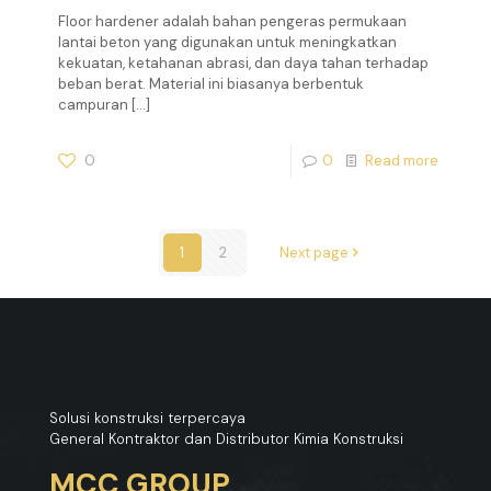
Floor hardener adalah bahan pengeras permukaan
lantai beton yang digunakan untuk meningkatkan
kekuatan, ketahanan abrasi, dan daya tahan terhadap
beban berat. Material ini biasanya berbentuk
campuran
[…]
0
0
Read more
1
2
Next page
Solusi konstruksi terpercaya
General Kontraktor dan Distributor Kimia Konstruksi
MCC GROUP