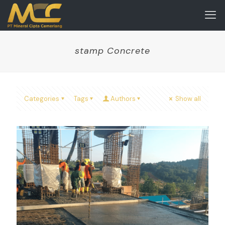
stamp Concrete
Categories
Tags
Authors
Show all