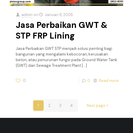
admin
on
Januari 8, 2026
Jasa Perbaikan GWT &
STP FRP Lining
Jasa Perbaikan GWT STP menjadi solusi penting bagi
bangunan yang mengalami kebocoran, kerusakan
beton, atau penurunan fungsi pada Ground Water Tank
(GWT) dan Sewage Treatment Plant
[…]
0
0
Read more
1
2
3
4
Next page