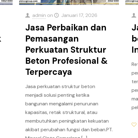
admin
on
Januari 17, 2026
Jasa Perbaikan dan
J
k
Pemasangan
b
Perkuatan Struktur
I
Beton Profesional &
Re
Terpercaya
pe
ter
Jasa perkuatan struktur beton
pe
menjadi solusi penting ketika
ma
bangunan mengalami penurunan
pe
kapasitas, retak struktural, atau
membutuhkan peningkatan kekuatan
akibat perubahan fungsi dan beban.PT.