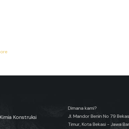
ore
Dimana kami?
Jl. Mandor Benin No 79 Bekas
Kimia Konstruksi
Timur, Kota Bekasi - Jawa Ba