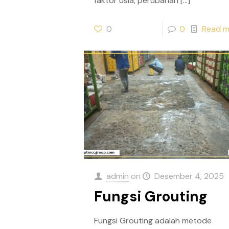
faktor usia, perubahan
[…]
0
0
Read m
admin
on
Desember 4, 2025
Fungsi Grouting
Fungsi Grouting adalah metode