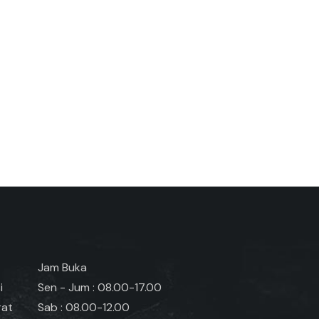
Jam Buka
i
Sen - Jum : 08.00-17.00
rat
Sab : 08.00-12.00