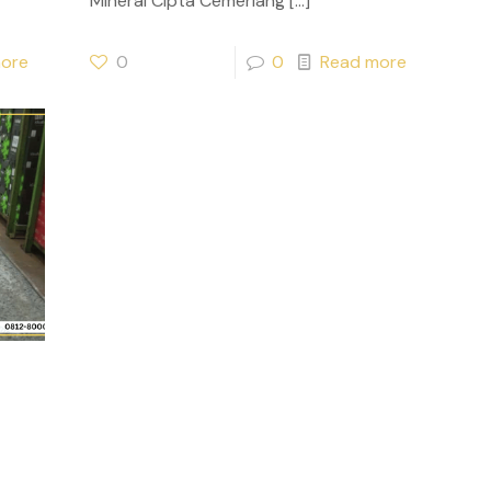
Mineral Cipta Cemerlang
[…]
ore
0
0
Read more