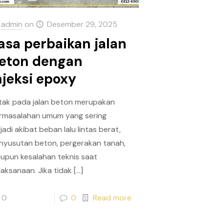
admin
on
Desember 29, 2025
asa perbaikan jalan
eton dengan
njeksi epoxy
tak pada jalan beton merupakan
rmasalahan umum yang sering
jadi akibat beban lalu lintas berat,
nyusutan beton, pergerakan tanah,
upun kesalahan teknis saat
laksanaan. Jika tidak
[…]
0
0
Read more