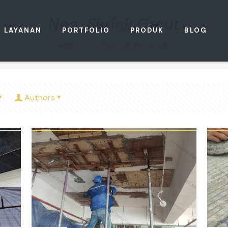
Non-Shrink Grout
LAYANAN
PORTFOLIO
PRODUK
BLOG
Home
Non-Shrink Grout
Authors