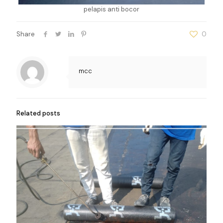
pelapis anti bocor
Share
0
mcc
Related posts