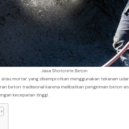
Jasa Shotcrete Beton
n atau mortar yang disemprotkan menggunakan tekanan udara 
ran beton tradisional karena melibatkan pengiriman beton at
ngan kecepatan tinggi.