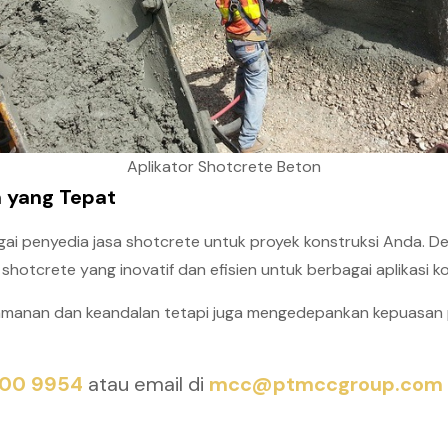
Aplikator Shotcrete Beton
 yang Tepat
ai penyedia jasa shotcrete untuk proyek konstruksi Anda. De
hotcrete yang inovatif dan efisien untuk berbagai aplikasi ko
manan dan keandalan tetapi juga mengedepankan kepuasan p
000 9954
atau email di
mcc@ptmccgroup.com