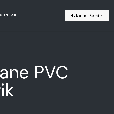
KONTAK
Hubungi Kami
rane PVC
ik