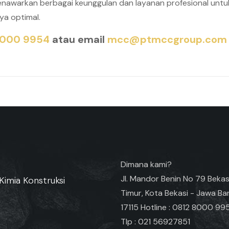
menawarkan berbagai keunggulan dan layanan profesional unt
ya optimal.
8000 9954
atau email
mcc@ptmccgroup.com
Dimana kami?
Jl. Mandor Benin No 79 Bekas
Kimia Konstruksi
Timur, Kota Bekasi - Jawa Ba
17115 Hotline : 0812 8000 99
Tlp : 021 56927851