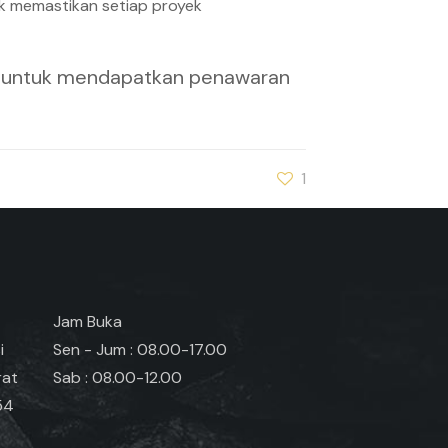
uk memastikan setiap proyek
untuk mendapatkan penawaran
1
Jam Buka
i
Sen - Jum : 08.00-17.00
rat
Sab : 08.00-12.00
54