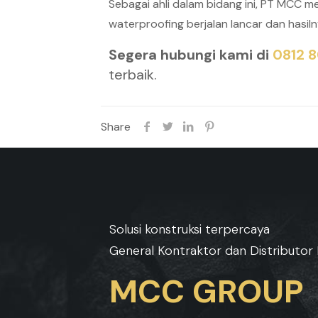
Sebagai ahli dalam bidang ini, PT MCC 
waterproofing berjalan lancar dan hasiln
Segera hubungi kami di
0812 
terbaik.
Share
Solusi konstruksi terpercaya
General Kontraktor dan Distributor 
MCC GROUP